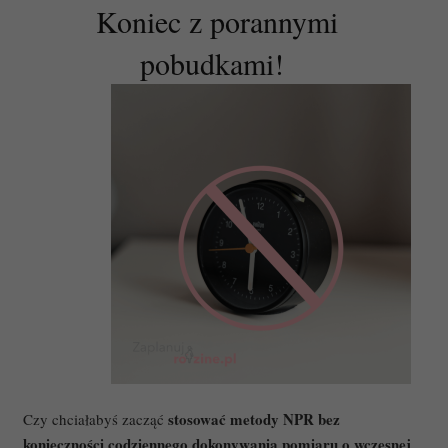
Koniec z porannymi
pobudkami!
stosować metody NPR bez
Czy chciałabyś zacząć
konieczności codziennego dokonywania pomiaru o wczesnej