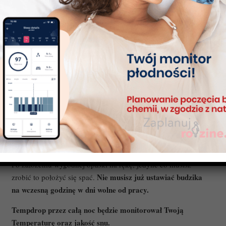
Tempdrop i śpij spokojnie
Po założeniu wygodnej opaski na rękę, jedyne co musisz
Nie musisz już ustawiać budzika
zrobić to położyć się spać.
na wczesną godzinę w dni wolne od pracy.
Tempdrop przez całą noc będzie monitorował Twoją
Temperaturę oraz jakość snu.