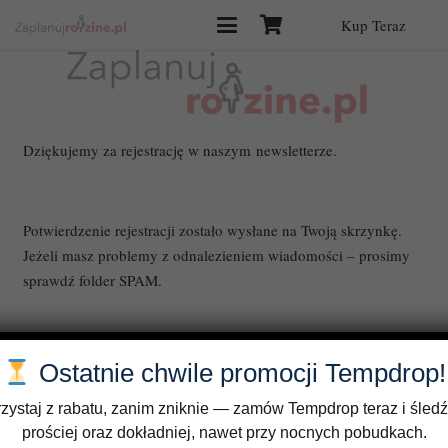
Kup Teraz
Dziękujemy za rejestrację w naszym newsletterze.
Potwierdzenie rejestracji zostało wysłane na Twoją skrzynkę.
Jeżeli masz problemy z odnalezieniem wiadomości – prosimy
sprawdź folder SPAM.
Ostatnie chwile promocji Tempdrop!
Regulamin
zystaj z rabatu, zanim zniknie — zamów Tempdrop teraz i śledź
Blog
prościej oraz dokładniej, nawet przy nocnych pobudkach.