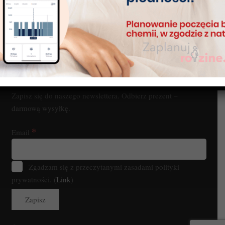
Newsletter
Zapisz się do naszego newslettera. Odbierz prezent –
darmową wysyłkę.
*
Email
Zgadzam się z przeczytanymi zasadami polityki
prywatności. (
Link
)