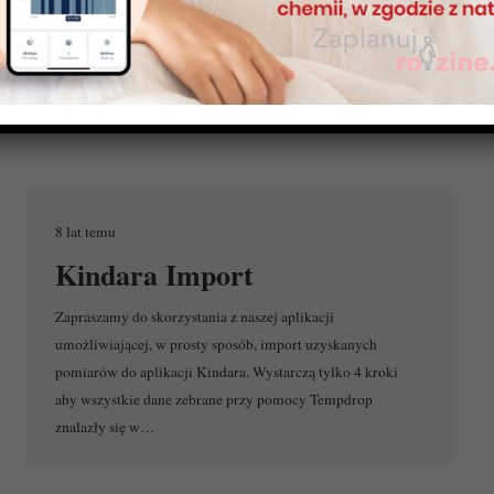
aplikacji służących do monitorowania płodności jest coraz
więcej. (więcej…)
8 lat temu
Kindara Import
Zapraszamy do skorzystania z naszej aplikacji
umożliwiającej, w prosty sposób, import uzyskanych
pomiarów do aplikacji Kindara. Wystarczą tylko 4 kroki
aby wszystkie dane zebrane przy pomocy Tempdrop
znalazły się w…