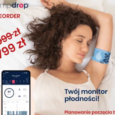
7 lat temu
Tempdrop i Ovuview
Tempdrop i Ovuview – nowoczesna obserwacja dni
płodnych i niepłodonych Niewątpliwą zaletą korzystania z
Tempdrop jest możliwość zautomatyzowania przesyłania
danych między aplikacjami Tempdrop oraz jedną z
najbardziej popularnych aplikacji na…
8 lat temu
Kindara aplikacja NPR
W ostatnich latach telefon stał się nieodłącznym elementem
naszego życia, zatem nikogo nie powinien dziwić fakt, że