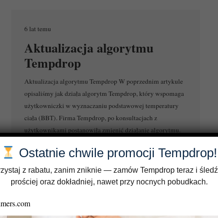
6 lat temu
Aktualizacja algorytmu
Tempdrop
Aktualizacja algorytmu Tempdrop W poprzednim artykule
opisaliśmy jak działa algorytm Tempdrop, który wspomaga
użytkowniczki w wyznaczaniu podstawowej temperatury
ciała (BBT). Firma Tempdrop, po konsultacjach z
użytkownikami postanowiła zmienić działanie algorytmu.
…
Ostatnie chwile promocji Tempdrop!
zystaj z rabatu, zanim zniknie — zamów Tempdrop teraz i śledź
prościej oraz dokładniej, nawet przy nocnych pobudkach.