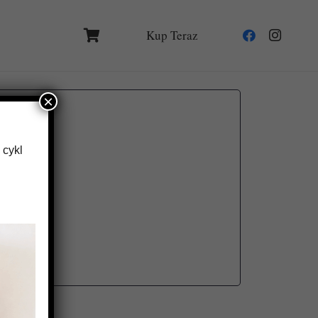
Kup Teraz
×
 cykl