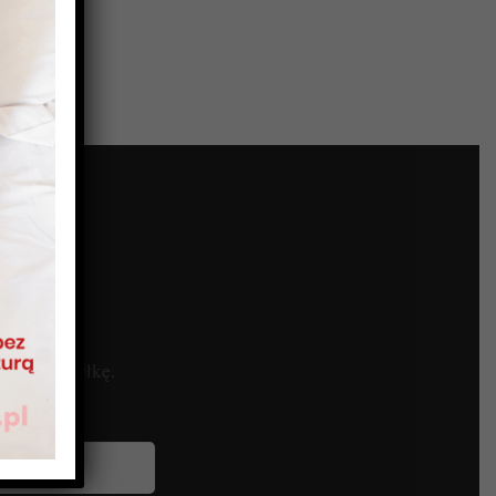
armową wysyłkę.