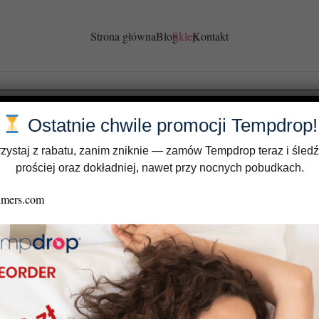
Strona główna
Blog
Sklep
Kontakt
Proszę, zaloguj się
Ostatnie chwile promocji Tempdrop!
zystaj z rabatu, zanim zniknie — zamów Tempdrop teraz i śledź
prościej oraz dokładniej, nawet przy nocnych pobudkach.
Zapamiętaj mnie
Zaloguj się
Zapomniałeś hasła?
Zarejestruj się teraz