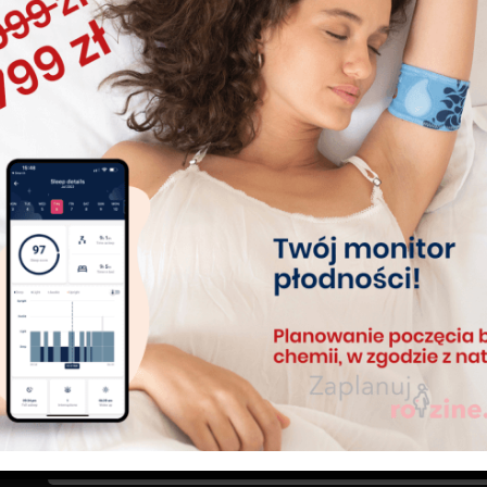
Sklep
Czytelnia
Kalkulator dni płodnych
Newsletter
Zapisz się do naszego newslettera. Odbierz prezent – d
*
Email