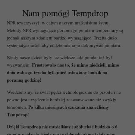
Nam pomógł Tempdrop
NPR towarzyszył w całym naszym małżeńskim życiu.
Metody NPR wymagające porannego pomiaru temperatury są
jednak naszym zdaniem bardzo wymagające. Trzeba dużo
systematyczności, aby codziennie rano dokonywać pomiaru.
Kiedy nasze dzieci były już większe taki pomiar też był
Frustrowało nas to, że mimo niedzieli, mimo
wyzwaniem.
dnia wolnego trzeba było mieć ustawiony budzik na
poranną godzinę!
Wiedzieliśmy, że świat pędzi technologicznie do przodu i na
pewno jest urządzenie bardziej zaawansowane niż zwykły
Po kilka miesiącach szukania znaleźliśmy
termometr.
Tempdrop!
Dzięki Tempdrop nie musieliśmy już słuchać budzika o 6
rano w niedzielę, kiedy nasze chłopaki akurat dały nam