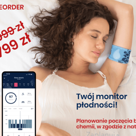
Często ulgą dla zmęczonej mamy jest fakt, iż karmiąc butelką
częstotliwość posiłków jest mniejsza. Wolniej trawiące się
mleko modyfikowane daje dłuższe uczucie sytości dla
maluszka.
Karmiąc butelką łatwo ocenić jaką ilość pokarmu przyjął
maluch. Butelki dla niemowląt mają dodatkowo podziałkę
która pozwala precyzyjnie określić i dobrać odpowiednią
ilość posiłku.
Butelka daje większe poczucie wolności dla mamy, która
może sobie pozwolić na większą swobodę. Karmiąc butelką
część obowiązków związanych z tą czynnością może spaść
na tatę lub innego członka rodziny.
Mama karmiąca swoje dziecko butelką może także sobie
więcej pozwolić w kwestii swojej diety gdyż nie musi baczcie
pilnować swojego menu.
Właściwe przygotowanie się do karmienia butelką wiąże się z
wyborem odpowiednich akcesoriów. Warto z pewnością
zdecydować się na butelki antykolkowe, które ochronią