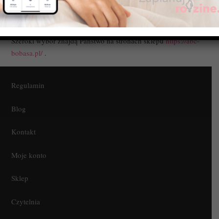
maluszka przed tą dolegliwością. Najpopularniejsze firmy
takie jak: Avent, Dr Brown`s czy Lovi stosują w swoich
butelkach zaawansowane systemy antykolkowe.
Szeroki wybór znajdą Państwo na stronach sklepu
https://abc-
bobasa.pl/
.
Regulamin
Blog
Kontakt
Moje konto
Sklep
Czytelnia