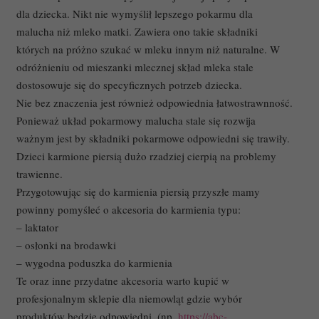
dla dziecka. Nikt nie wymyślił lepszego pokarmu dla
malucha niż mleko matki. Zawiera ono takie składniki
których na próżno szukać w mleku innym niż naturalne. W
odróżnieniu od mieszanki mlecznej skład mleka stale
dostosowuje się do specyficznych potrzeb dziecka.
Nie bez znaczenia jest również odpowiednia łatwostrawnność.
Ponieważ układ pokarmowy malucha stale się rozwija
ważnym jest by składniki pokarmowe odpowiedni się trawiły.
Dzieci karmione piersią dużo rzadziej cierpią na problemy
trawienne.
Przygotowując się do karmienia piersią przyszłe mamy
powinny pomyśleć o akcesoria do karmienia typu:
– laktator
– osłonki na brodawki
– wygodna poduszka do karmienia
Te oraz inne przydatne akcesoria warto kupić w
profesjonalnym sklepie dla niemowląt gdzie wybór
produktów będzie odpowiedni. (np.
https://abc-