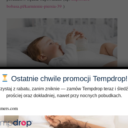
bobasa.pl/karmienie-piersia-39
)
Ostatnie chwile promocji Tempdrop!
zystaj z rabatu, zanim zniknie — zamów Tempdrop teraz i śledź
Karmienie butelką
prościej oraz dokładniej, nawet przy nocnych pobudkach.
Pomimo, że trudno nie zgodzić się z zaletami karmienia
piersią to jednak druga firma – karmienie butelką ma również
wiele zwolenniczek wśród mam.