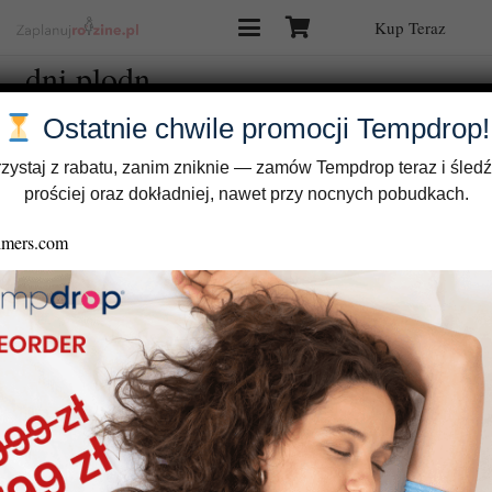
Kup Teraz
dni plodn
Ostatnie chwile promocji Tempdrop!
zystaj z rabatu, zanim zniknie — zamów Tempdrop teraz i śledź
prościej oraz dokładniej, nawet przy nocnych pobudkach.
Jak określić stan ciąży, jeśli znasz dzień owulacji