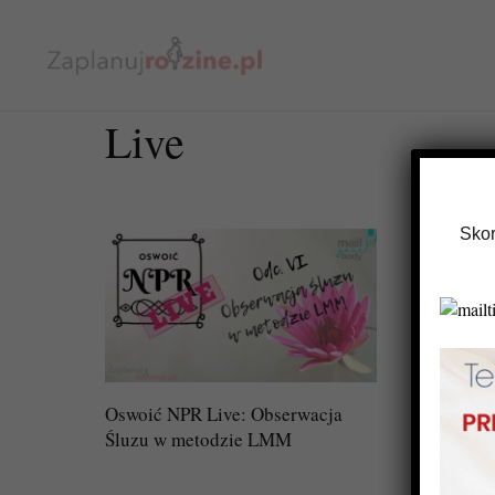
Live
Skor
Oswoić NPR Live: Obserwacja
Oswoić 
Śluzu w metodzie LMM
metody 