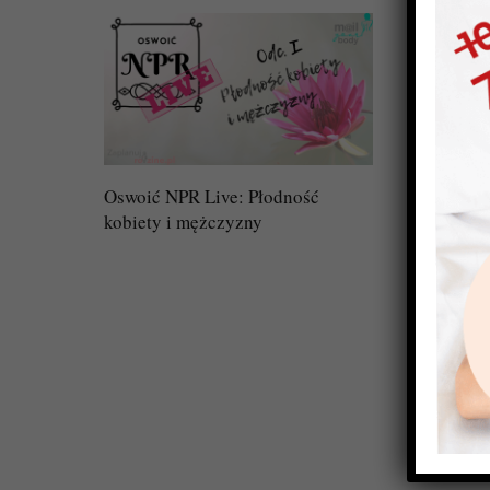
Oswoić NPR Live: Płodność
kobiety i mężczyzny