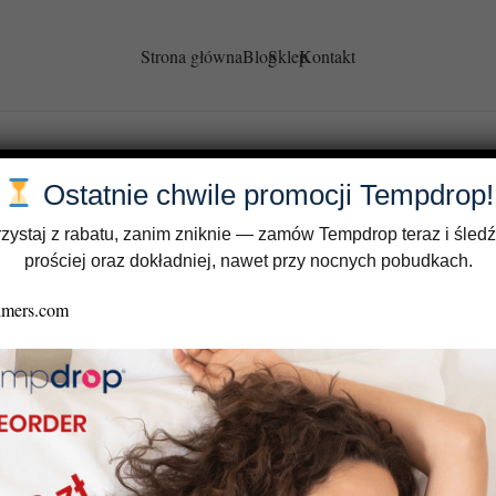
Strona główna
Blog
Sklep
Kontakt
Ostatnie chwile promocji Tempdrop!
zystaj z rabatu, zanim zniknie — zamów Tempdrop teraz i śledź
prościej oraz dokładniej, nawet przy nocnych pobudkach.
NPR Live: Podstawy
Oswoić NPR Live: Podstawy
Rotzera
metody LMM