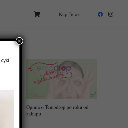
Kup Teraz
×
 cykl
Opinia o Tempdrop po roku od
zakupu