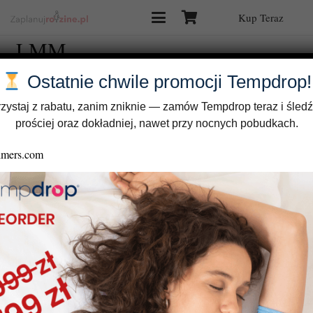
Kup Teraz
LMM
Ostatnie chwile promocji Tempdrop!
zystaj z rabatu, zanim zniknie — zamów Tempdrop teraz i śledź
prościej oraz dokładniej, nawet przy nocnych pobudkach.
Oswoić NPR Live: Obserwacja Śluzu w metodzie LMM