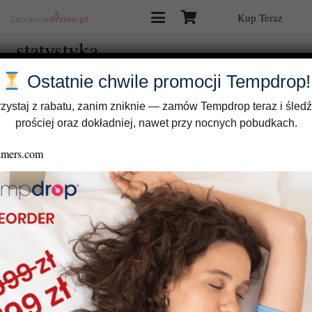
Kup Teraz
statystyka
Ostatnie chwile promocji Tempdrop!
zystaj z rabatu, zanim zniknie — zamów Tempdrop teraz i śledź
prościej oraz dokładniej, nawet przy nocnych pobudkach.
Łatwo czy trudno jest zajść w ciążę?