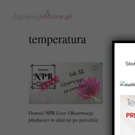
temperatura
Skor
Oswoić NPR Live: Obserwacje
płodności w okresie po porodzie