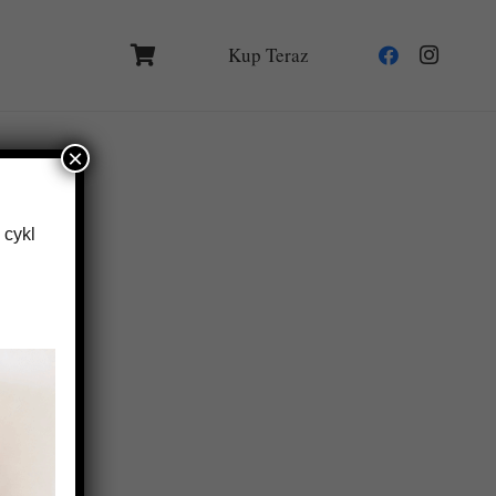
Kup Teraz
×
 cykl