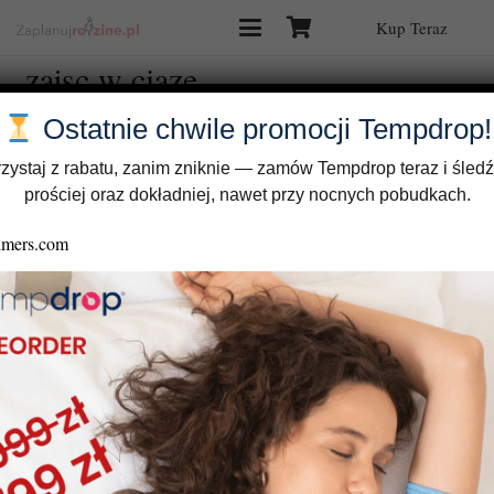
Kup Teraz
zajsc w ciaze
Ostatnie chwile promocji Tempdrop!
zystaj z rabatu, zanim zniknie — zamów Tempdrop teraz i śledź
prościej oraz dokładniej, nawet przy nocnych pobudkach.
Jak określić stan ciąży, jeśli znasz dzień owulacji