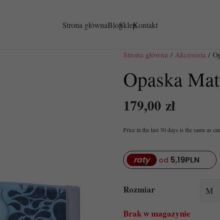
Strona główna
Blog
Sklep
Kontakt
Strona główna
/
Akcesoria
/ Op
Opaska Mat
179,00
zł
Price in the last 30 days is the same as cu
5,19
PLN
raty
od
Rozmiar
Brak w magazynie