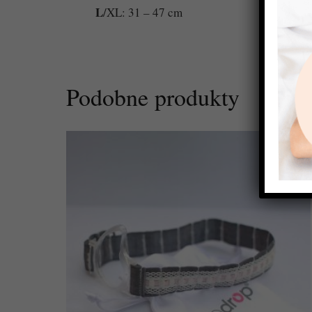
L
/XL: 31 – 47 cm
Podobne produkty