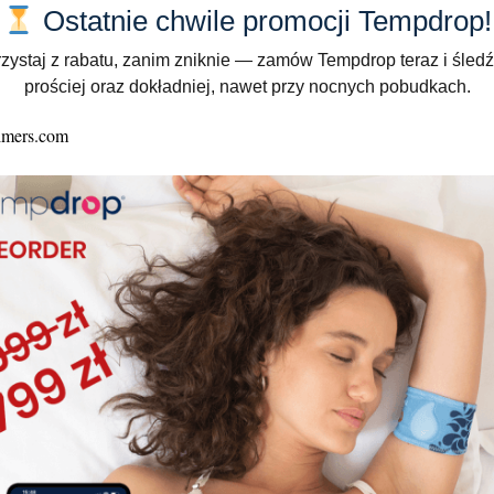
a do sensora Tempdrop
Ostatnie chwile promocji Tempdrop!
zystaj z rabatu, zanim zniknie — zamów Tempdrop teraz i śledź
prościej oraz dokładniej, nawet przy nocnych pobudkach.
tikowej ramki. Występuje w dwóch rozmiarach dla lepszego d