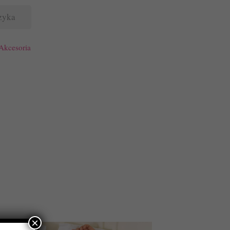
zyka
Akcesoria
×