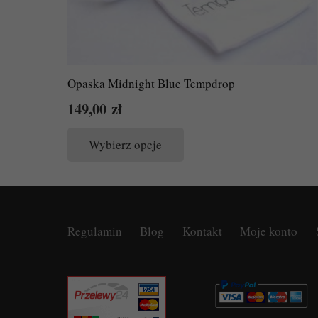
Opaska Midnight Blue Tempdrop
149,00
zł
Ten
produkt
Wybierz opcje
ma
wiele
wariantów.
Opcje
Regulamin
Blog
Kontakt
Moje konto
można
wybrać
na
stronie
produktu