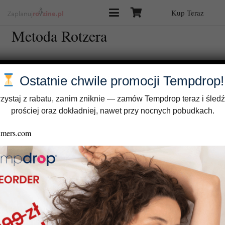
Kup Teraz
Metoda Rotzera
Ostatnie chwile promocji Tempdrop!
zystaj z rabatu, zanim zniknie — zamów Tempdrop teraz i śledź
prościej oraz dokładniej, nawet przy nocnych pobudkach.
Oswoić NPR Live: Interpretacja karty cyklu metodą Rotzera