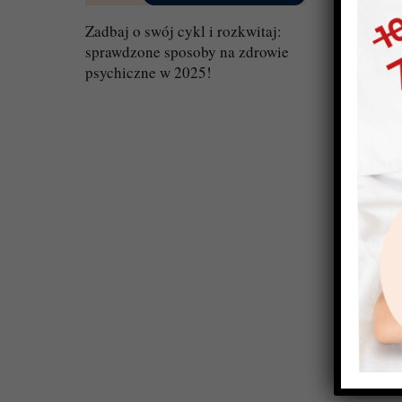
Zadbaj o swój cykl i rozkwitaj:
sprawdzone sposoby na zdrowie
psychiczne w 2025!