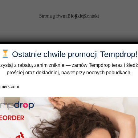
Strona główna
Blog
Sklep
Kontakt
Ostatnie chwile promocji Tempdrop!
zystaj z rabatu, zanim zniknie — zamów Tempdrop teraz i śledź
prościej oraz dokładniej, nawet przy nocnych pobudkach.
cja cyklu
acyjnego a zdrowie