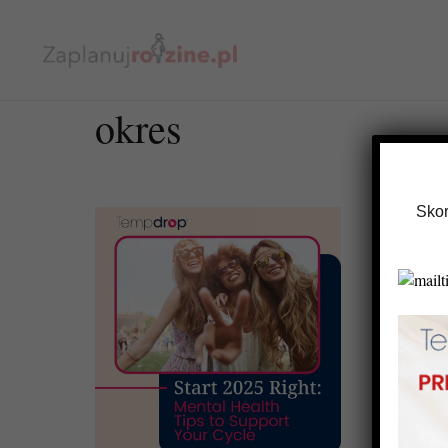
okres
Skor
Obserwa
menstru