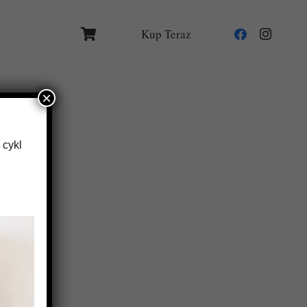
Kup Teraz
×
 cykl