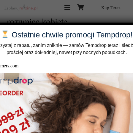
Kup Teraz
rozumiec kobiete
Ostatnie chwile promocji Tempdrop!
zystaj z rabatu, zanim zniknie — zamów Tempdrop teraz i śledź
prościej oraz dokładniej, nawet przy nocnych pobudkach.
Mężczyźni – 4 sposoby, w jakie świadomość płodności może
wzmocnić waszą relację