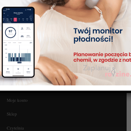
Po 60 pomiarach zmianom ulegają tylko dwie ostatnie
temperatury. Im dłużej będziesz używać Tempdrop tym te
zmiany będą mniejsze. Korekty wstecz będą najbardziej
zauważalne, gdy będziesz mieć zaburzoną noc (słaby sen,
alkohol itp.).
Regulamin
Blog
Kontakt
Moje konto
Sklep
Czytelnia