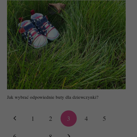
Jak wybrać odpowiednie buty dla dziewczynki?
1
2
3
4
5
6
…
8