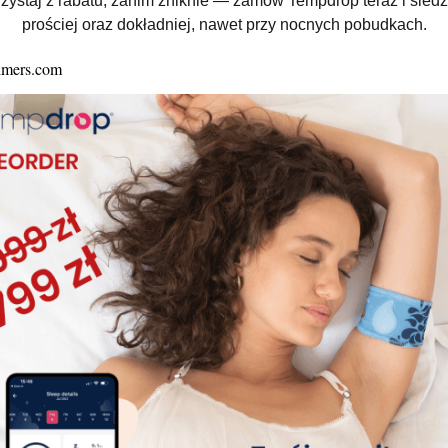
zystaj z rabatu, zanim zniknie — zamów Tempdrop teraz i śledź
prościej oraz dokładniej, nawet przy nocnych pobudkach.
Jak prawidłowo kupować obuwie dla dzieci?