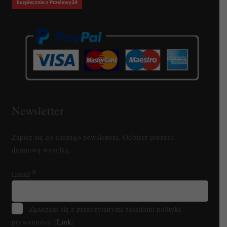
Newsletter
Zapisz się do naszego newslettera. Odbierz prezent –
darmową wysyłkę.
*
Email
Zgadzam się z przeczytanymi zasadami polityki
prywatności. (
Link
)