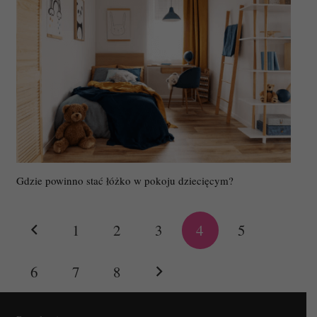
Gdzie powinno stać łóżko w pokoju dziecięcym?
1
2
3
4
5
6
7
8