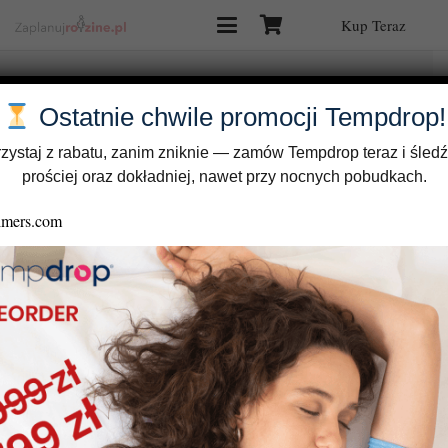
Kup Teraz
Ostatnie chwile promocji Tempdrop!
zystaj z rabatu, zanim zniknie — zamów Tempdrop teraz i śledź
prościej oraz dokładniej, nawet przy nocnych pobudkach.
View Categories
Start
Pomoc
metoda angielska