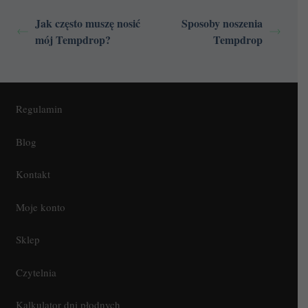
Jak często muszę nosić
Sposoby noszenia
mój Tempdrop?
Tempdrop
Regulamin
Blog
Kontakt
Moje konto
Sklep
Czytelnia
Kalkulator dni płodnych