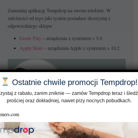
Zainstaluj aplikację Tempdrop na swoim telefonie. W
zależności od tego jaki system posiadasz skorzystaj z
odpowiedniego sklepu:
Goole Play
– urządzenia z systemem > 5.0
Apple Store
– urządzenia Apple z systemem > 10.2
Ostatnie chwile promocji Tempdrop!
zystaj z rabatu, zanim zniknie — zamów Tempdrop teraz i śledź
prościej oraz dokładniej, nawet przy nocnych pobudkach.