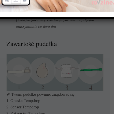
danych komórkowych
Sensor przechowuje maksymalnie 24 godziny pomiaru
(3x8h) – zalecamy synchronizowanie urządzenia
maksymalnie co dwa dni
Zawartość pudełka
W Twoim pudełku powinno znajdować się:
1. Opaska Tempdrop
2. Sensor Tempdrop
3. Pokrowiec Tempdrop