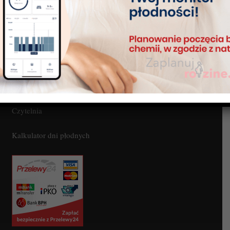
Blog
Kontakt
Moje konto
Sklep
Czytelnia
Kalkulator dni płodnych