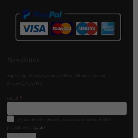
Newsletter
Zapisz się do naszego newslettera. Odbierz prezent –
darmową wysyłkę.
*
Email
Zgadzam się z przeczytanymi zasadami polityki
prywatności. (
Link
)