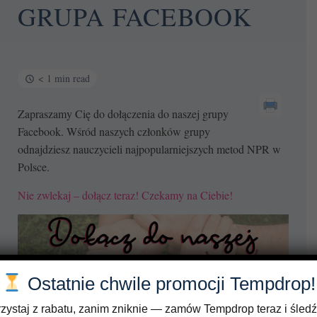
GRUPA FACEBOOK
< 1 min read
Zapraszamy Cię do dołączenia do naszej grupy
Facebook. Wśród naszych członków grupy
odnajdziesz nauczycieli najpopularniejszych metod NPR w
Polsce.
Nie zwlekaj – dołącz teraz! Czekamy na Ciebie!
Ostatnie chwile promocji Tempdrop!
zystaj z rabatu, zanim zniknie — zamów Tempdrop teraz i śledź