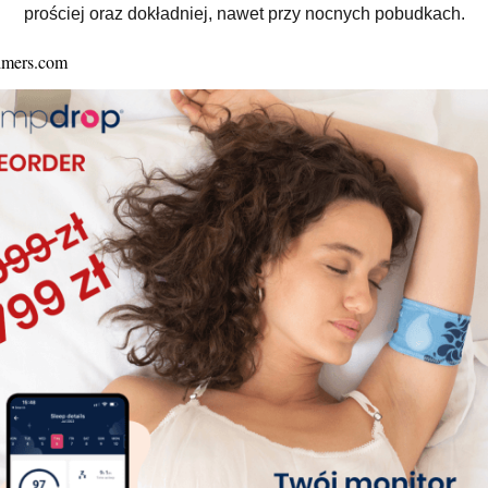
prościej oraz dokładniej, nawet przy nocnych pobudkach.
What are your Feelings
Updated on 18/04/2021
Algorytm Tempdrop
Live Q&A
do 12.2022
Regulamin