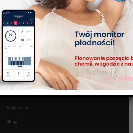
Czy ma znaczenie, o
Mam nieregularne
której godzinie się
cykle, czy mogę
budzę lub jak długo
używać Tempdrop?
śpię?
Regulamin
Blog
Kontakt
Moje konto
Sklep