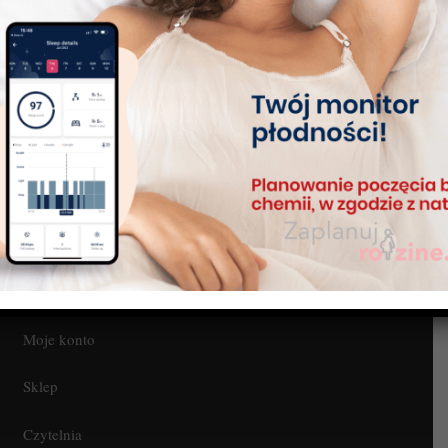
Próbuję zajść w ciążę.
Czy mogę rozpocząć
W jaki sposób
pomiary temperatury,
Tempdrop może mi
używając innych
pomóc?
metod antykoncepcji?
Regulamin
Blog
Kontakt
Moje konto
Sklep
Czytelnia