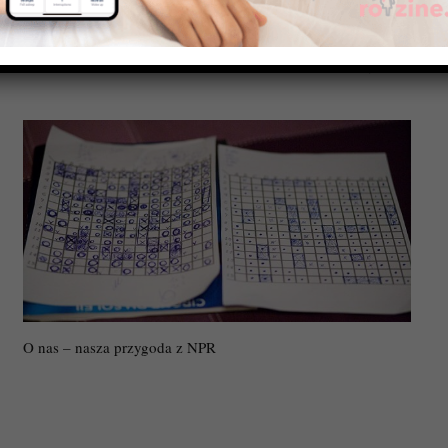
Regulamin konkursu „Co Tempdrop zmienił w Moim życiu?”
O nas – nasza przygoda z NPR